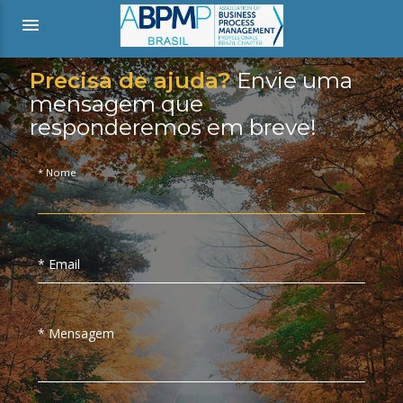
menu
Precisa de ajuda?
Envie uma
mensagem que
responderemos em breve!
* Nome
* Email
* Mensagem